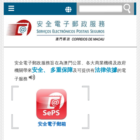
☰
服
務
安
全
電
子
安全電子郵政服務旨在為澳門公眾、各大商業機構及政府
郵
安全、 多重保障
法律依據
機關帶來
及可提供有
的電
箱
►
子服務
郵
政
電
子
掛
號
郵
件
安全電子郵箱
►
電