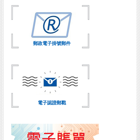
子
認
證
郵
戳
►
相
關
郵政電子掛號郵件
法
規
電子認證郵戳