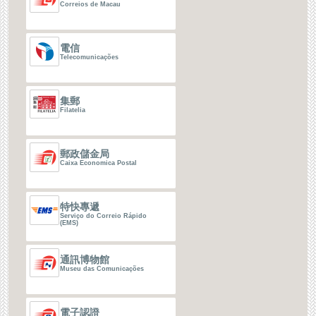
Correios de Macau
電信
Telecomunicações
集郵
Filatelia
郵政儲金局
Caixa Economica Postal
特快專遞
Serviço do Correio Rápido
(EMS)
通訊博物館
Museu das Comunicações
電子認證