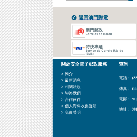
子
認
證
郵
返回澳門郵電
戳
►
澳門郵政
相
Correios de Macau
關
法
特快專遞
規
Serviço do Correio Rápido
(EMS)
關於安全電子郵政服務
查詢
> 簡介
電話： (85
> 最新消息
> 相關法規
傳真： (853
> 聯絡我們
電郵： supp
> 合作伙伴
> 個人資料收集聲明
地址： 澳
> 免責聲明