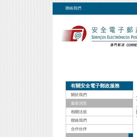
聯絡我們
服
務
安
全
電
子
郵
箱
►
郵
政
有關安全電子郵政服務
電
關於我們
子
掛
最新消息
號
相關法規
郵
件
聯絡我們
►
合作伙伴
電