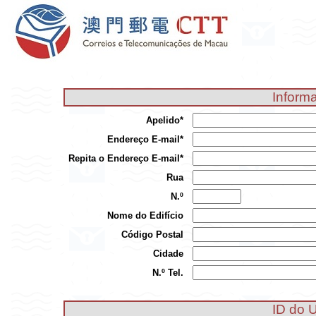
Informa
Apelido*
Endereço E-mail*
Repita o Endereço E-mail*
Rua
N.º
Nome do Edifício
Código Postal
Cidade
N.º Tel.
ID do U