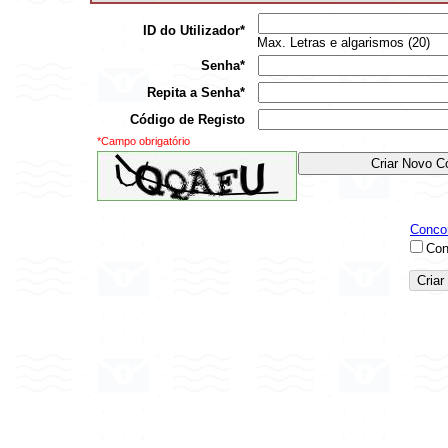
ID do Utilizador*
Max. Letras e algarismos (20)
Senha*
Repita a Senha*
Código de Registo
*Campo obrigatório
Concor
Con