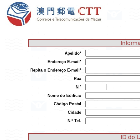
Informa
Apelido*
Endereço E-mail*
Repita o Endereço E-mail*
Rua
N.º
Nome do Edifício
Código Postal
Cidade
N.º Tel.
ID do U