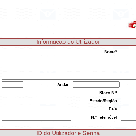
Informação do Utilizador
Nome*
Andar
Bloco N.º
Estado/Região
País
N.º Telemóvel
ID do Utilizador e Senha