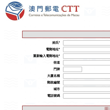
姓氏*
電郵地址*
重新輸入電郵地址*
街道
門牌
大廈名稱
郵政編號
城市
電話號碼
用