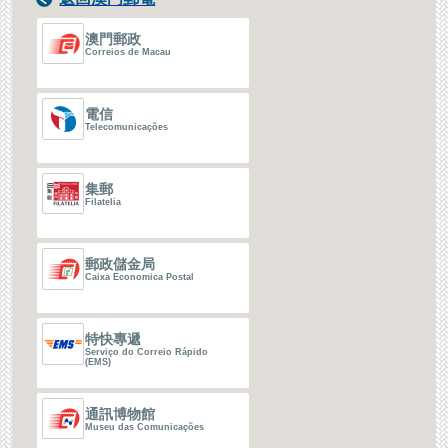
澳門郵政
Correios de Macau
電信
Telecomunicações
集郵
Filatelia
郵政儲金局
Caixa Economica Postal
特快專遞
Serviço do Correio Rápido
(EMS)
通訊博物館
Museu das Comunicações