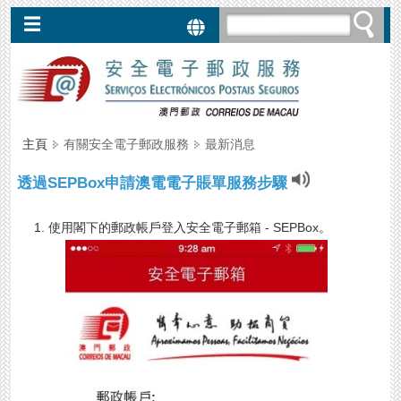
☰
服
務
安
全
主頁
有關安全電子郵政服務
最新消息
電
子
透過SEPBox申請澳電電子賬單服務步驟
郵
箱
►
1. 使用閣下的郵政帳戶登入安全電子郵箱 - SEPBox。
郵
政
電
子
掛
號
郵
件
►
電